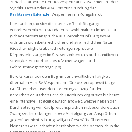
Zunächst arbeitete Herr RA Vespermann zusammen mit dem
Syndikusanwalt des ADAC bis zur Gründung der
Rechtsanwaltskanzlei
Vespermann in Königshardt.
Hierdurch ergab sich die intensive Beschäftigung mit
verkehrsrechtlichen Mandaten sowohl zivilrechtlicher Natur
(Schadenersatzansprüche aus Verkehrsunfällen) sowie
ordnungswidrigkeitsrechtlicher und strafrechtlicher Natur
(Geschwindigkeitsüberschreitungen pp, sowie
Körperverletzungen im Straßenverkehr) als auch sämtlichen
Streitigkeiten rund um das KfZ (Neuwagen- und
Gebrauchtwagenmängel pp).
Bereits kurz nach dem Beginn der anwaltlichen Tätigkeit
übernahm Herr RA Vespermann für zwei europaweit tätige
Großhandelshäuser den Forderungseinzug für den
nördlichen deutschen Bereich. Hierdurch ergibt sich bis heute
eine intensive Tätigkeit deutschlandweit, welche neben der
Durchsetzung von Kaufpreisansprüchen insbesondere auch
Zwangsvollstreckungen, sowie Verfolgung von Ansprüchen
gegenüber nicht zahlungswilligen Geschäftsführern von
kleineren Gesellschaften beinhaltet, welche persönlich in die